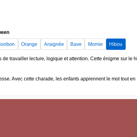
ween
Bonbon
Orange
Araignée
Bave
Momie
Hibou
e travailler lecture, logique et attention. Cette énigme sur le h
gesse. Avec cette charade, les enfants apprennent le mot tout en