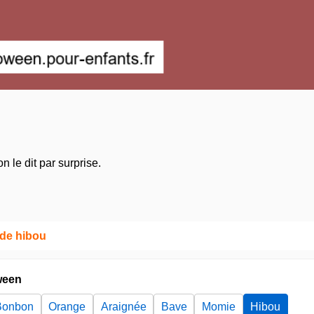
on le dit par surprise.
 de hibou
ween
Bonbon
Orange
Araignée
Bave
Momie
Hibou