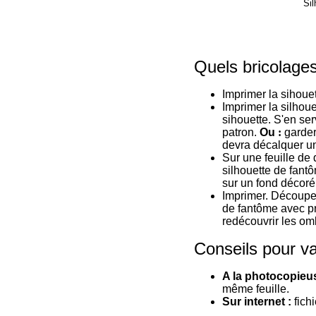
Si
Quels bricolages
Imprimer la sihoue
Imprimer la silhoue
sihouette. S'en ser
patron.
Ou
:
garder 
devra décalquer une
Sur une feuille de
silhouette de fant
sur un fond décoré 
Imprimer. Découper
de fantôme avec pr
redécouvrir les om
Conseils pour va
A la photocopieus
même feuille.
Sur internet :
fichi