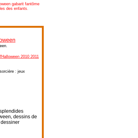
oween gabarit fantôme
les des enfants.
lloween
ween.
d'Halloween 2010 2011
orcière : jeux
 splendides
oween, dessins de
 dessiner