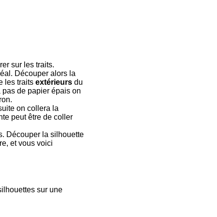
er sur les traits.
déal. Découper alors la
 les traits
extérieurs
du
n'a pas de papier épais on
ron.
uite on collera la
e peut être de coller
s. Découper la silhouette
e, et vous voici
silhouettes sur une