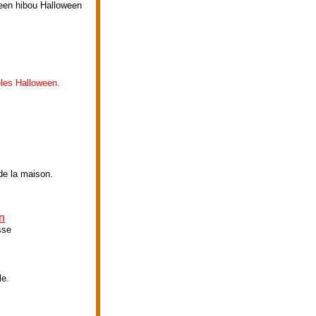
ween hibou Halloween
les Halloween.
 de la maison.
n
sse
le.