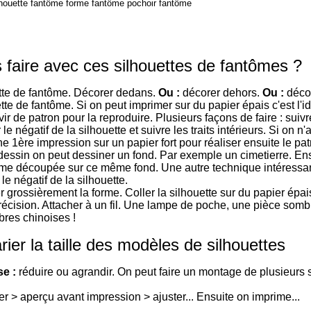
lhouette fantôme forme fantôme pochoir fantôme
 faire avec ces silhouettes de fantômes ?
tte de fantôme. Décorer dedans.
Ou :
décorer dehors.
Ou :
décor
tte de fantôme. Si on peut imprimer sur du papier épais c'est l'i
vir de patron pour la reproduire. Plusieurs façons de faire : suivre
le négatif de la silhouette et suivre les traits intérieurs. Si on 
 1ère impression sur un papier fort pour réaliser ensuite le pat
 dessin on peut dessiner un fond. Par exemple un cimetierre. Ens
ôme découpée sur ce même fond. Une autre technique intéressant
le négatif de la silhouette.
 grossièrement la forme. Coller la silhouette sur du papier épai
écision. Attacher à un fil. Une lampe de poche, une pièce sombr
bres chinoises !
rier la taille des modèles de silhouettes
e :
réduire ou agrandir. On peut faire un montage de plusieurs 
er > aperçu avant impression > ajuster... Ensuite on imprime...