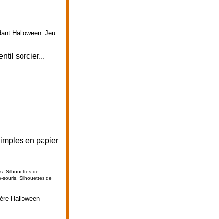
dant Halloween. Jeu
til sorcier...
simples en papier
es. Silhouettes de
e-souris.
Silhouettes de
ière Halloween