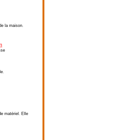
 de la maison.
n
sse
le.
e matériel. Elle