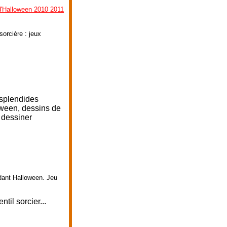
d'Halloween 2010 2011
orcière : jeux
 splendides
oween, dessins de
 dessiner
dant Halloween. Jeu
til sorcier...