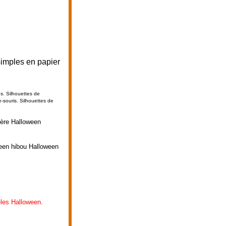
simples en papier
es. Silhouettes de
e-souris.
Silhouettes de
ière Halloween
ween hibou Halloween
les Halloween.