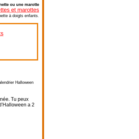
nette ou une marotte
tes et marottes
ette à doigts enfants.
ts
alendrier Halloween
nnée. Tu peux
 d'Halloween a 2