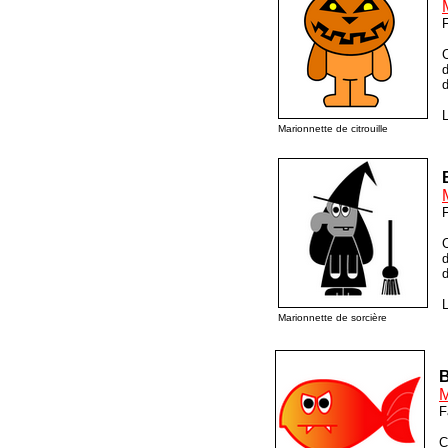
F
C
d
d
L
Marionnette de citrouille
F
C
d
d
L
Marionnette de sorcière
B
M
F
C