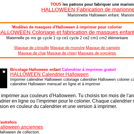
TOUS
les patrons pour fabriquer une marion
HALLOWEEN Fabrication de marionnet
Marionnette Halloween enfant. Marionn
Modèles de masques d'Halloween à imprimer pour colorier
ALLOWEEN Coloriage et fabrication de masques enfan
Maternelle ps ms gs cycle 1 cp ce1 cycle 2 ce2 cm1 cm2 élémentaire
Masque de citrouille
Masque de monstre
Masque de vampire
Masque de chat
Masque de chien
Masques de sorcières
Bricolage Halloween enfant
Calendrier à imprimer gratuit
HALLOWEEN Calendrier Halloween
Imprimer calendrier Halloween coloriage calendrier Halloween colorier c
calendrier Halloween mensuel en ligne et à imprimer
 imprimer aux couleurs d'Halloween. Tu choisis ton mois de l'a
drier en ligne ou l'imprimer pour le colorier. Chaque calendrier
sion en couleur du calendrier et une version à imprimer.
autrefois
Halloween anciennes
alloween de collection.