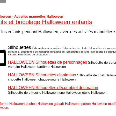
lloween - Activités manuelles Halloween
tifs et bricolage Halloween enfants
 les enfants pendant Halloween, avec des activités manuelles 
Silhouettes
Silhouettes de sorcières. Silhouettes de chats. Silhouettes de vampir
citrouilles. Silhouettes de monstres d'Halloween. Silhouettes de lune. Silhouette de chauv
hiboux. Silhouettes de chouettes.
HALLOWEEN Silhouettes de personnages
Silhouette de sorc
vampire Halloween fantôme Halloween
HALLOWEEN Silhouettes d'animaux
Silhouette de chat Hallo
chouette Halloween chauve-souris Halloween
HALLOWEEN Silhouettes décor objet décoration
Silhouette de citrouille Halloween lune Halloween étoile Halloween
 forme Halloween pochoir Halloween gabarit Halloween patron Halloween modè
oween.