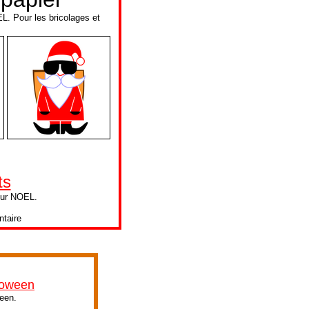
. Pour les bricolages et
ts
our NOEL.
taire
lloween
ween.