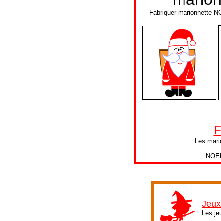
Fabriquer marionnette N
F
Les mari
NOEL
Jeux
Les je