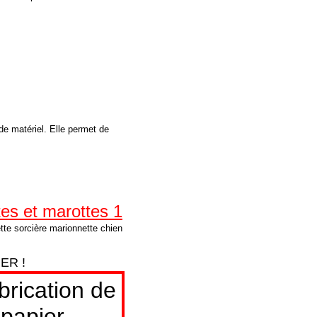
de matériel. Elle permet de
s et marottes 1
tte sorcière marionnette chien
RER !
brication de
 papier