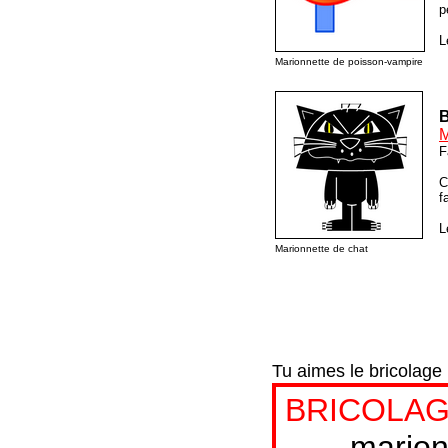
p
L
Marionnette de poisson-vampire
B
M
F
C
f
L
Marionnette de chat
Tu aimes le bricolage
BRICOLAG
marion