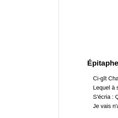
Épitaphe
Ci-gît Cha
Lequel à 
S'écria : 
Je vais n'