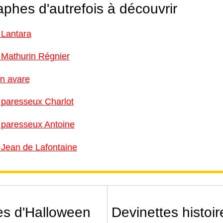
aphes d'autrefois à découvrir
 Lantara
 Mathurin Régnier
un avare
 paresseux Charlot
 paresseux Antoine
 Jean de Lafontaine
es d'Halloween
Devinettes histoi