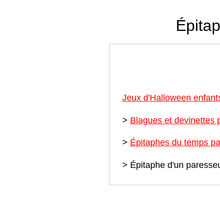
Épita
Jeux d'Halloween enfant
>
Blagues et devinettes
>
Épitaphes du temps p
> Épitaphe d'un paresse