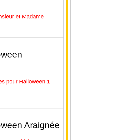
onsieur et Madame
loween
res pour Halloween 1
loween Araignée