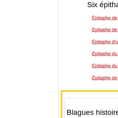
Six épith
Épitaphe de
Épitaphe de
Épitaphe d'
Épitaphe du
Épitaphe du
Épitaphe de
Blagues histoir