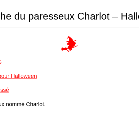
phe du paresseux Charlot – Hal
s
 pour Halloween
assé
ux nommé Charlot.